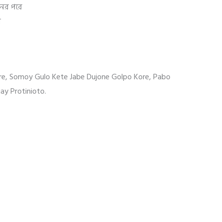
ের পরে
ে
re, Somoy Gulo Kete Jabe Dujone Golpo Kore, Pabo
y Protinioto.