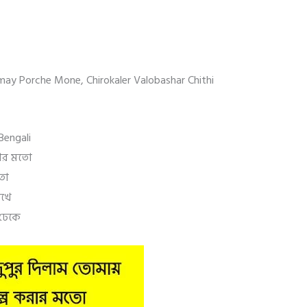
may Porche Mone, Chirokaler Valobashar Chithi
engali
রার মতো
তো
েখে
 ঢেকে