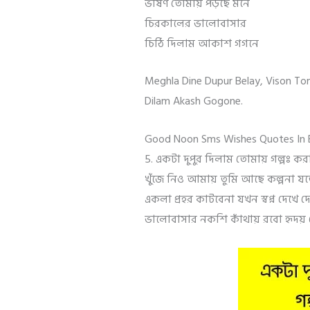
ভীষণ তোমায় পড়ছে মনে
চিরকালের ভালোবাসার
চিঠি দিলাম আকাশ গগনে
Meghla Dine Dupur Belay, Vison To
Dilam Akash Gogone.
Good Noon Sms Wishes Quotes In B
5. একটা দুপুর দিলাম তোমায় গল্পঃ ক
খুঁজে নিও আমায় তুমি আছে কল্পনা য
একলা প্রহর কাটবেনা যখন স্বপ্ন দেখে দ
ভালোবাসার নকশি কাঁথায় রবো হৃদয়