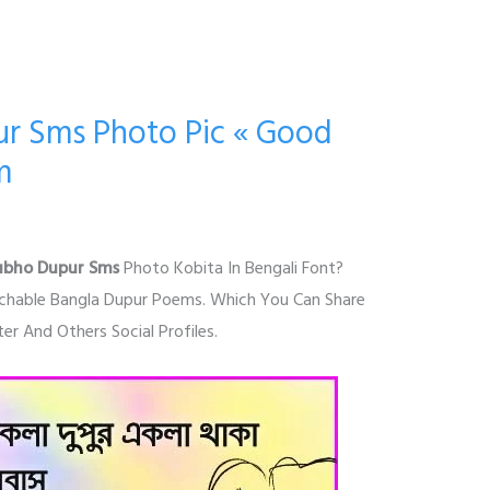
r Sms Photo Pic « Good
m
ubho Dupur Sms
Photo Kobita In Bengali Font?
ouchable Bangla Dupur Poems. Which You Can Share
 And Others Social Profiles.