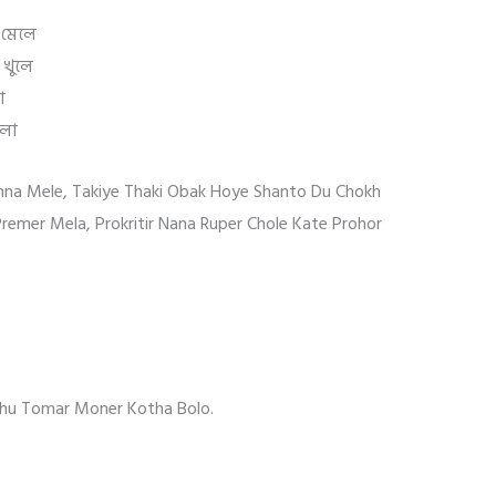
া মেলে
 খুলে
া
েলা
khna Mele, Takiye Thaki Obak Hoye Shanto Du Chokh
Premer Mela, Prokritir Nana Ruper Chole Kate Prohor
dhu Tomar Moner Kotha Bolo.