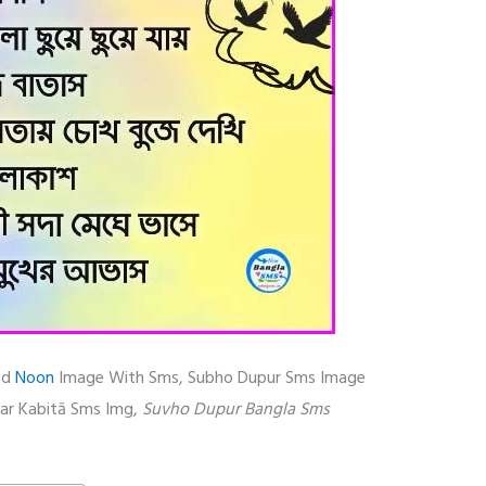
od
Noon
Image With Sms, Subho Dupur Sms Image
lar Kabitā Sms Img,
Suvho Dupur Bangla Sms