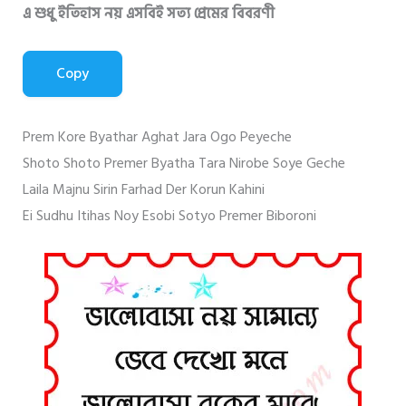
এ শুধু ইতিহাস নয় এসবিই সত্য প্রেমের বিবরণী
Copy
Prem Kore Byathar Aghat Jara Ogo Peyeche
Shoto Shoto Premer Byatha Tara Nirobe Soye Geche
Laila Majnu Sirin Farhad Der Korun Kahini
Ei Sudhu Itihas Noy Esobi Sotyo Premer Biboroni