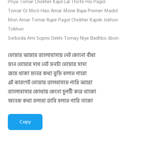
Priya Tomar Chokher Kajol Lal Thote Hoi Pagol
Tomar Oi Misti Hasi Amar Mone Bajai Premer Madol
Mon Amar Tomar Rupe Pagol Chokher Kajole Jokhon
Tokhon
Sorboda Ami Sopno Dekhi Tomay Niye Badhbo Jibon
তোমার আমার ভালোবাসায় নেই কোনো বাঁধা
মনে তোমার দাগ নেই মনটা তোমার সাদা
জমে থাকা মনের কথা তুমি বলতে পারো
এই কারণেই তোমায় ভালবাসতে পারি আরো
ভালোবাসার কোথায় কেনো চুপটি করে থাকো
অনেক কথা বলবো ভাবি বলতে পারি নাকো
Copy