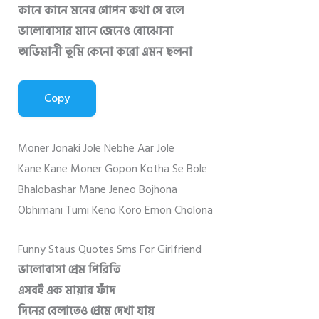
কানে কানে মনের গোপন কথা সে বলে
ভালোবাসার মানে জেনেও বোঝোনা
অভিমানী তুমি কেনো করো এমন ছলনা
Copy
Moner Jonaki Jole Nebhe Aar Jole
Kane Kane Moner Gopon Kotha Se Bole
Bhalobashar Mane Jeneo Bojhona
Obhimani Tumi Keno Koro Emon Cholona
Funny Staus Quotes Sms For Girlfriend
ভালোবাসা প্রেম পিরিতি
এসবই এক মায়ার ফাঁদ
দিনের বেলাতেও প্রেমে দেখা যায়