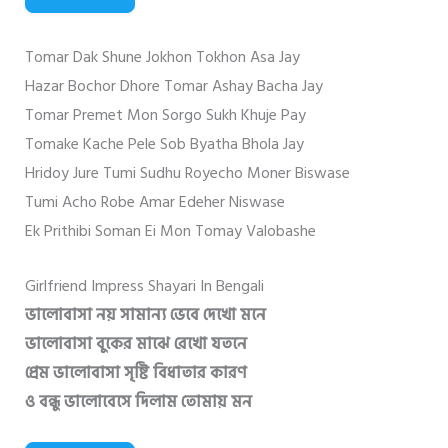
Tomar Dak Shune Jokhon Tokhon Asa Jay
Hazar Bochor Dhore Tomar Ashay Bacha Jay
Tomar Premet Mon Sorgo Sukh Khuje Pay
Tomake Kache Pele Sob Byatha Bhola Jay
Hridoy Jure Tumi Sudhu Royecho Moner Biswase
Tumi Acho Robe Amar Edeher Niswase
Ek Prithibi Soman Ei Mon Tomay Valobashe
Girlfriend Impress Shayari In Bengali
ভালোবাসা নয় সামান্য ভেবে দেখো মনে
ভালোবাসা বুকের মাঝে রেখো যতনে
প্রেম ভালোবাসা সৃষ্টি বিধাতার কারণ
ও বন্ধু ভালোবেসে দিলাম তোমায় মন