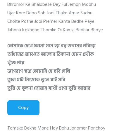
Bhromor Ke Bhalobese Dey Ful Jemon Modhu
Ujar Kore Debo Sob Jodi Thako Amar Sudhu
Cholte Pothe Jodi Premer Kanta Bedhe Paye
Jabona Kokhono Thomke Oi Kanta Bedhar Bhoye
তোমাকে দেখে কেনো মনে হয় বহু জনমের পরিচয়
আঁধারের মাঝেতে আলোর ঠিকানা যেমন প্রথীক
খুঁজে পায়
জাগরণে স্বপ্নে তোমারি যে ছবি দেখি
ভুলে যাই নিজেকে ভুলে যাই সবি
তুমি যে তুলনা তোমার সাথী ওগো তুমি আমার
Copy
Tomake Dekhe Mone Hoy Bohu Jonomer Porichoy