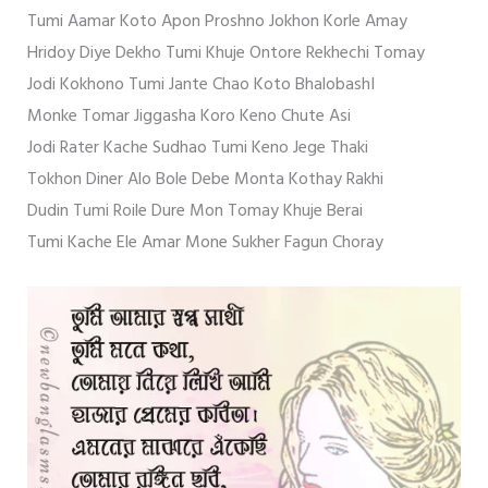
Tumi Aamar Koto Apon Proshno Jokhon Korle Amay
Hridoy Diye Dekho Tumi Khuje Ontore Rekhechi Tomay
Jodi Kokhono Tumi Jante Chao Koto BhalobashI
Monke Tomar Jiggasha Koro Keno Chute Asi
Jodi Rater Kache Sudhao Tumi Keno Jege Thaki
Tokhon Diner Alo Bole Debe Monta Kothay Rakhi
Dudin Tumi Roile Dure Mon Tomay Khuje Berai
Tumi Kache Ele Amar Mone Sukher Fagun Choray