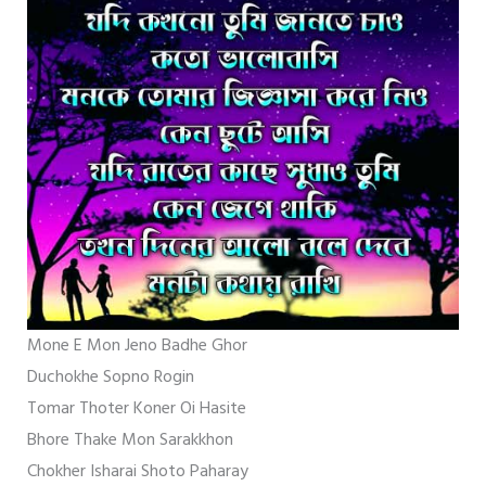
Mone E Mon Jeno Badhe Ghor
Duchokhe Sopno Rogin
Tomar Thoter Koner Oi Hasite
Bhore Thake Mon Sarakkhon
Chokher Isharai Shoto Paharay