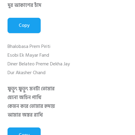
দূর আকাশের চাঁদ
Copy
Bhalobasa Prem Piriti
Esobi Ek Mayar Fand
Diner Belateo Preme Dekha Jay
Dur Akasher Chand
ফুড়ুৎ ফুড়ুৎ মনটা তোমার
যেনো অচিন পাখি
কেমন করে তোমার হৃদয়ে
আমার অন্তর রাখি
Copy