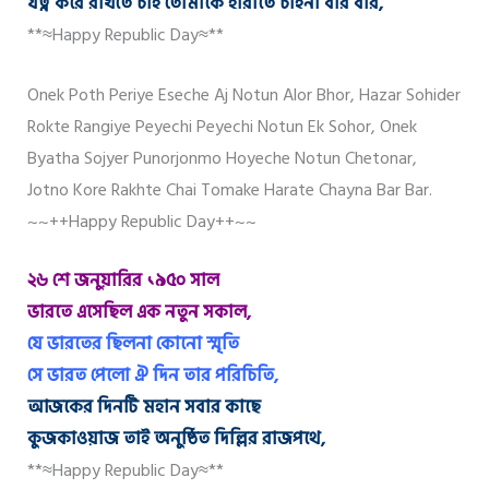
যত্ন করে রাখতে চাই তোমাকে হারাতে চাইনা বার বার,
**≈Happy Republic Day≈**
Onek Poth Periye Eseche Aj Notun Alor Bhor, Hazar Sohider
Rokte Rangiye Peyechi Peyechi Notun Ek Sohor, Onek
Byatha Sojyer Punorjonmo Hoyeche Notun Chetonar,
Jotno Kore Rakhte Chai Tomake Harate Chayna Bar Bar.
~~++Happy Republic Day++~~
২৬ শে জনুয়ারির ১৯৫০ সাল
ভারতে এসেছিল এক নতুন সকাল,
যে ভারতের ছিলনা কোনো স্মৃতি
সে ভারত পেলো ঐ দিন তার পরিচিতি,
আজকের দিনটি মহান সবার কাছে
কুজকাওয়াজ তাই অনুষ্ঠিত দিল্লির রাজপথে,
**≈Happy Republic Day≈**