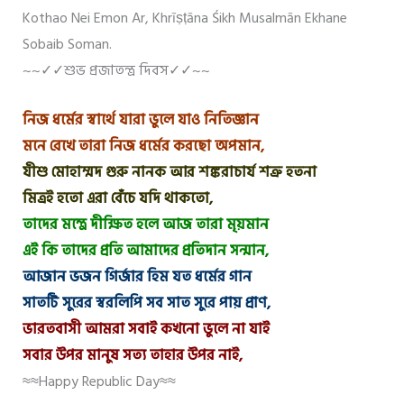
Kothao Nei Emon Ar, Khrīṣṭāna Śikh Musalmān Ekhane
Sobaib Soman.
~~✓✓শুভ প্রজাতন্ত্র দিবস✓✓~~
নিজ ধর্মের স্বার্থে যারা ভুলে যাও নিতিজ্ঞান
মনে রেখে তারা নিজ ধর্মের করছো অপমান,
যীশু মোহাম্মদ গুরু নানক আর শঙ্করাচার্য শত্রু হতনা
মিত্রই হতো এরা বেঁচে যদি থাকতো,
তাদের মন্ত্রে দীক্ষিত হলে আজ তারা মৃয়মান
এই কি তাদের প্রতি আমাদের প্রতিদান সন্মান,
আজান ভজন গির্জার হিম যত ধর্মের গান
সাতটি সুরের স্বরলিপি সব সাত সুরে পায় প্রাণ,
ভারতবাসী আমরা সবাই কখনো ভুলে না যাই
সবার উপর মানুষ সত্য তাহার উপর নাই,
≈≈Happy Republic Day≈≈