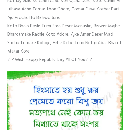
Kothay Gelo Ke Jane Na Se Kon Ojana Dure, Koto Kahini Ar
Itihasa Ache Tomar Jibon Ghore, Tomar Deya Kothar Bani
Ajo Procholito Bishwo Jure,
Koto Bhalo Basle Tumi Sara Deser Manuske, Biswer Majhe
Bharotmake Rakhle Koto Adore, Ajke Amar Deser Mati
Sudhu Tomake Kohoje, Firbe Kobe Tumi Netaji Abar Bharot
Matar Kore.
✓✓Wish Happy Republic Day All Of You✓✓