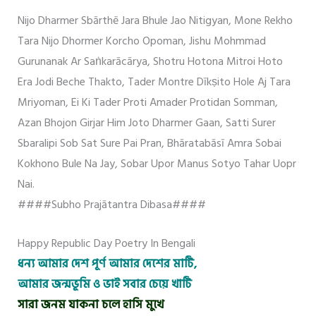
Nijo Dharmer Sbārthē Jara Bhule Jao Nitigyan, Mone Rekho
Tara Nijo Dhormer Korcho Opoman, Jishu Mohmmad
Gurunanak Ar Saṅkarācārya, Shotru Hotona Mitroi Hoto
Era Jodi Beche Thakto, Tader Montre Dīkṣito Hole Aj Tara
Mriyoman, Ei Ki Tader Proti Amader Protidan Somman,
Azan Bhojon Girjar Him Joto Dharmer Gaan, Satti Surer
Sbaralipi Sob Sat Sure Pai Pran, Bhāratabāsī Amra Sobai
Kokhono Bule Na Jay, Sobar Upor Manus Sotyo Tahar Uopr
Nai.
####Subho Prajātantra Dibasa####
Happy Republic Day Poetry In Bengali
ধন্য আমার দেশ পূর্ণ আমার দেশের মাটি,
আমার জন্মভূমি ও ভাই সবার চেয়ে খাটি
সারা জনম যাকনা চলে হাসি মুখে