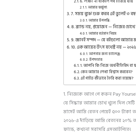
6. লক্ষ্য না থাকলে পথ হারিয়ে যায়
আমার ফর্মুলা:
7. সময় বুঝে শুরু করব এই ভুলেই ৩ বছর
আমার উপলব্ধি:
8. ব্র্যান্ড নয়, প্রয়োজন — নিজের চোখ
আমার বর্তমান নিয়ম:
9. জ্ঞানই সম্পদ — যে বইগুলো আমার মস
10. এক আয়ের উৎস যথেষ্ট নয় — ২০২
আপনার জন্য চ্যালেঞ্জ:
উপসংহার:
1. আপনি কি নিজে অর্থনীতিবিদ বা ফাই
কেন আমার লেখা বিশ্বাস করবেন?
এই গাইড কীভাবে তৈরি করা হয়েছে?
1. নিজেকে আগে পে করুন Pay Yourself
যে সিদ্ধান্ত আমার চোখ খুলে দিল সেট
মাসেই আমি বেতন পেয়েই ৫০০ টাকা আ
২০২৬-এ দাঁড়িয়ে আমি বেতনের ২০% 
ফান্ডে, কখনো সরাসরি এসআইপিতে।