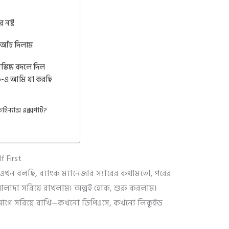
 নষ্ট
ে আঁচ দিলাম
্তিষ্ক বদলে দিল
৬-এ আমি যা করছি
ন্যান্স এক্সপার্ট?
 First
ি এখন বলছি, ব্যাংক ম্যানেজার স্যারের কথামতো, পরের
লাদা সরিয়ে রাখলাম। অল্পই হোক, শুরু করলাম।
আগে সরিয়ে রাখি—কখনো ডিপিএসে, কখনো লিকুইড