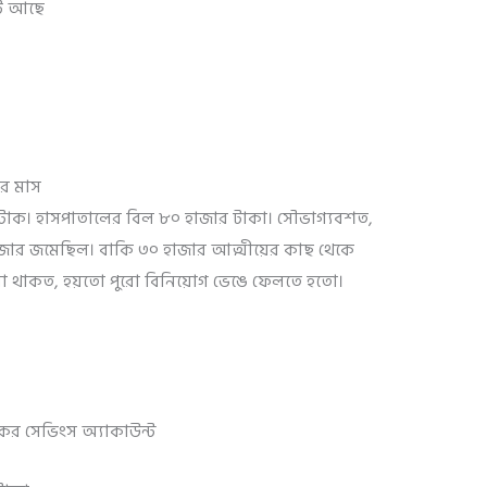
্ট আছে
র মাস
্যাটাক। হাসপাতালের বিল ৮০ হাজার টাকা। সৌভাগ্যবশত,
জার জমেছিল। বাকি ৩০ হাজার আত্মীয়ের কাছ থেকে
না থাকত, হয়তো পুরো বিনিয়োগ ভেঙে ফেলতে হতো।
কের সেভিংস অ্যাকাউন্ট