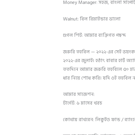
Money Manager: সহজ, বাংলা সাপোর
Walnut: বিল রিমাইন্ডার ভালো
গুগল শিট: আমার ব্যক্তিগত পছন্দ
জরুরি তহবিল — ২০২২-এর সেই ভয়ংক
২০২২-এর জুলাই। হঠাৎ বাবার হার্ট অ
ততদিনে আমার জরুরি তহবিলে ৫০ হা
ধার নিয়ে শোধ করি। যদি ওই তহবিল 
আমার সাজেশন:
টার্গেট: ৬ মাসের খরচ
কোথায় রাখবেন: লিকুইড ফান্ড / ব্যাং