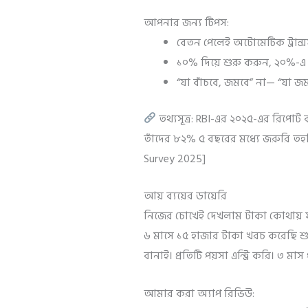
আপনার জন্য টিপস:
বেতন পেলেই অটোমেটিক ট্রান্
১০% দিয়ে শুরু করুন, ২০%-এ
“যা বাঁচবে, জমবে” না— “যা জ
তথ্যসূত্র: RBI-এর ২০২৫-এর রিপোর্ট
তাঁদের ৮২% ৫ বছরের মধ্যে জরুরি তহবি
Survey 2025]
আয় ব্যয়ের ডায়েরি
নিজের চোখেই দেখলাম টাকা কোথায় 
৬ মাসে ১৫ হাজার টাকা খরচ করেছি শু
বানাই। প্রতিটি পয়সা এন্ট্রি করি। ৩ 
আমার করা অ্যাপ রিভিউ: