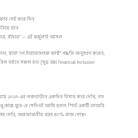
সফার সেট করে দিন
 নিয়ে যান
মবে, বাঁচবে” — এই ফর্মুলাই আসল
 বলে, যারা “পে ইয়োরসেলফ ফার্স্ট” পদ্ধতি অনুসরণ করেন,
ল গঠনে সফল হন। [সূত্র: RBI Financial Inclusion
যায় ২০২০-এর লকডাউনে একদিন হিসাব করে দেখি, গত
ধু জাঙ্ক ফুড-এ! সেদিনই আমি গুগল শিটে একটি ডায়েরি
মাস পর দেখি, অপ্রয়োজনীয় খরচ ৪০% কমে গেছে।