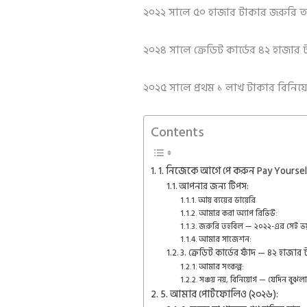
২০২২ সালে ৫০ হাজার টাকার জরুরি 
২০২৪ সালে ক্রেডিট কার্ডের ৪২ হাজার ট
২০২৫ সালে প্রথম ১ লাখ টাকার বিনি
Contents
1. নিজেকে আগে পে করুন Pay Yourself
আপনার জন্য টিপস:
আয় ব্যয়ের ডায়েরি
আমার করা অ্যাপ রিভিউ:
জরুরি তহবিল — ২০২২-এর সেই ভ
আমার সাজেশন:
3. ক্রেডিট কার্ডের ফাঁদ — ৪২ হাজার 
আমার সংকল্প:
সঞ্চয় নয়, বিনিয়োগ — যেদিন বুঝ
5. আমার পোর্টফোলিও (২০২৬):