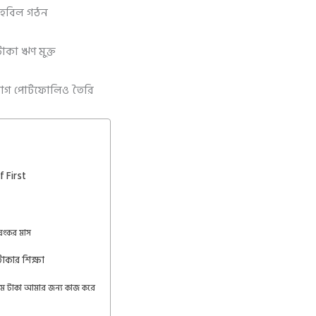
তহবিল গঠন
াকা ঋণ মুক্ত
য়োগ পোর্টফোলিও তৈরি
 First
য়ংকর মাস
টাকার শিক্ষা
লাম টাকা আমার জন্য কাজ করে