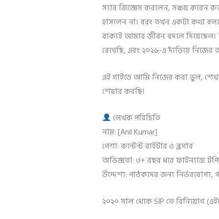
স্যার জিজ্ঞেস করলেন, সঞ্চয় করেন ক
হাসলেন না। বরং তখন একটা কথা বলল
বাক্যই আমার জীবন বদলে দিয়েছেল
রেখেছি, এবং ২০২৬-এ দাঁড়িয়ে নিজের আর
এই গাইডে আমি নিজের করা ভুল, শেখা
শেয়ার করছি।
লেখক পরিচিতি
নাম: [Anil Kumar]
পেশা: কন্টেন্ট রাইটার ও ব্লগার
অভিজ্ঞতা: ৩+ বছর ধরে ফাইন্যান্স টপি
উদ্দেশ্য: পাঠকদের জন্য নির্ভরযোগ্য,
২০২০ সাল থেকে SIP তে বিনিয়োগ (এই