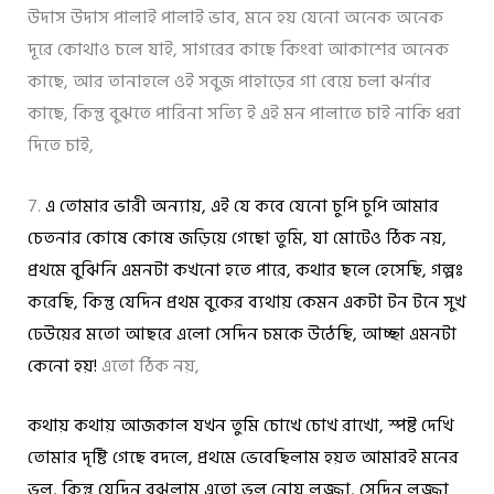
উদাস উদাস পালাই পালাই ভাব, মনে হয় যেনো অনেক অনেক
দূরে কোথাও চলে যাই, সাগরের কাছে কিংবা আকাশের অনেক
কাছে, আর তানাহলে ওই সবুজ পাহাড়ের গা বেয়ে চলা ঝর্নার
কাছে, কিন্তু বুঝতে পারিনা সত্যি ই এই মন পালাতে চাই নাকি ধরা
দিতে চাই,
7.
এ তোমার ভারী অন্যায়, এই যে কবে যেনো চুপি চুপি আমার
চেতনার কোষে কোষে জড়িয়ে গেছো তুমি, যা মোটেও ঠিক নয়,
প্রথমে বুঝিনি এমনটা কখনো হতে পারে, কথার ছলে হেসেছি, গল্পঃ
করেছি, কিন্তু যেদিন প্রথম বুকের ব্যথায় কেমন একটা টন টনে সুখ
ঢেউয়ের মতো আছরে এলো সেদিন চমকে উঠেছি, আচ্ছা এমনটা
কেনো হয়!
এতো ঠিক নয়,
কথায় কথায় আজকাল যখন তুমি চোখে চোখ রাখো, স্পষ্ট দেখি
তোমার দৃষ্টি গেছে বদলে, প্রথমে ভেবেছিলাম হয়ত আমারই মনের
ভুল, কিন্তু যেদিন বুঝলাম এতো ভুল নোয় লজ্জা, সেদিন লজ্জা