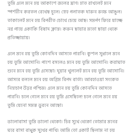
তুমি এলে মনে হয় আকাশে জলের ঘ্রাণ। হাত রাখলেই মনে
স্পর্শহীন করতল রেখেছ চুলে। স্নেহ পলাতক দারুন রুক্ষ আঙুল।
তাকালেই মনে হয় বিপরীত চোখে চেয়ে আছ। সমর্পণ ফিরে যাচ্ছে
নগ্ন পায়ে একাকি বিষাদ ক্লান্ত। করুন ছায়ার মতো ছায়া থেকে
প্রতিচ্ছায়ায়।
এলে মনে হয় তুমি কোনদিন আসতে পারনি। কুশল সুধালে মনে
হয় তুমি আসোনি। পাশে বসলেও মনে হয় তুমি আসোনি। করাঘাত
শুনে মনে হয় তুমি এসেছো। দুয়ার খুললেই মনে হয় তুমি আসোনি।
আসবে বললে মনে হয় অগ্রিম বিপদ বার্তা। আবহাওয়া সংকেত
নিম্নচাপ উত্তর পশ্চিম। এলে মনে হয় তুমি কোনদিন আসতে
পারনি। চলে গেলে মনে হয় তুমি এসেছিলে! চলে গেলে মনে হয়
তুমি যেনো সমস্ত ভুবনে আছো।
ভালোবাসা তুমি ভালো থেকো। চির সুখে থেকো তোমার মনের
ঘরে বাসা বাধুক সুখের পাখি। আমি তো একাই ছিলাম না হয়