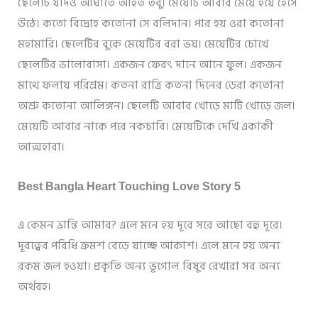
ছেলেটি যদিও আঘাতে আহত তবু। মেয়েটি আবার মেয়ে হয়ে হেসে
উঠে। কতো বিদ্রোহ কতোনা সে বলিদান। পার হয় ওরা কতোনা
মহামারি। ছেলেটির বুকে মেয়েটির বরা ভয়। মেয়েটির চোখে
ছেলেটির ভালোবাসা। একজন ফেরৎ দানে আনে ফুল। একজন
মাথে ফলায় পরিশ্রম। কতনা রাত্রি কতনা দিনের ডেরা কতোনা
অশ্রু কতোনা আলিঙ্গন। ছেলেটি আবার খোড়ে মাটি খোড়ে জল।
মেয়েটি আবার নাকে পরে নকচাবি। মেয়েটিকে দেখি একাকী
আত্মহারা।
Best Bangla Heart Touching Love Story 5
এ কেমন ভ্রান্তি আমার? এলে মনে হয় দূরে সরে আছো বহু দূরে।
দূরত্বের পরিধি ক্রমশ বেড়ে যাচ্ছে আকাশ। এলে মনে হয় অন্য
রকম জল হওয়া। প্রকৃতি অন্য ভূগোল বিষুব রেখারা সব অন্য
অর্থবহ।