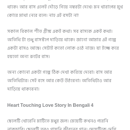
থাকে। আর বাস এলেই দৌড়ে গিয়ে নম্বরটা দেখে। মন খারাপের মুখ
কোরে মাথা নেরে বলে। নাহ এই বসটা না!
সকাল বিকাল শীত গ্রীষ্ম একই কথা। সব বাসকে একই কথা।
অতিথি টা শুধু বাসস্টপে দাড়িয়ে থাকে। জানো আমার এই গল্পে
একটা বাসও আছে। সেটাই কতো লোক ওঠে নামে। যা ইচ্ছে করে
হয়তো অন্য রুটের বাস।
অন্য কোনো একটা গল্পে ঠিক দেখা করিয়ে দেবো। বাস আর
অতিথিটার। সেই বসে আর কেউ উঠবেনা। অতিথিটাও আর
দাড়িয়ে থাকবেনা।
Heart Touching Love Story In Bengali 4
ছেলেটি খোরেনি মাটিতে মধুর জল। মেয়েটি কখনও পরেনি
নাকচাবি। ছেলেটি তবুও গায়নি জীবনের গান। মেয়েটিকে দেখি