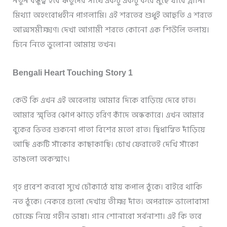
নতুন বন্ধুত্ব হবে ঋতুদের সাথে একটু একটু করে মুছে যাবে গ্লানি।
মিথ্যা অহংবোধহীন পাগলামি। এই শরতের শুধুই আহুতি এ শরতে
আত্মসমীক্ষ্মণ। দেখা আগামী শরতে কোনো এক শিউলি তলায়।
চিনে নিতে ভুলোনা আমায় তখন।
Bengali Heart Touching Story 1
কেউ কি এখন এই অবেলায় আমার দিকে বাড়িয়ে দেবে হাত।
আমার স্মৃতির ঝোপ ঝাড়ে হরিণ কাঁদে অন্ধকারে। এখন আমার
বুকের ভিতর শুকনো পাতা বিশের মতো রাত। দ্বিধান্বিত দাঁড়িয়ে
আছি একটি সাঁকোর কাছাকাছি। চোখ ফেরাতেই দেখি সাঁকো
ভাঙলো অকস্মাৎ।
গৃহ প্রবেশ করবো সুখে চৌকাঠে যায় কপাল ঠুকে। বাইরে থাকি
নত ঠুকে। নেকরে গুলো দেখায় তীক্ষ্ম দাঁত। অপরাহ্নে ভালোবাসা
চোক্ষে নিয়ে গহীন ভাষা। গান শোনাবো সর্বনাশা। এই কি তবে