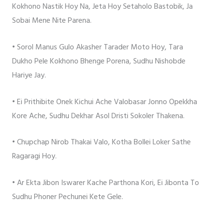
Kokhono Nastik Hoy Na, Jeta Hoy Setaholo Bastobik, Ja
Sobai Mene Nite Parena.
• Sorol Manus Gulo Akasher Tarader Moto Hoy, Tara
Dukho Pele Kokhono Bhenge Porena, Sudhu Nishobde
Hariye Jay.
• Ei Prithibite Onek Kichui Ache Valobasar Jonno Opekkha
Kore Ache, Sudhu Dekhar Asol Dristi Sokoler Thakena.
• Chupchap Nirob Thakai Valo, Kotha Bollei Loker Sathe
Ragaragi Hoy.
• Ar Ekta Jibon Iswarer Kache Parthona Kori, Ei Jibonta To
Sudhu Phoner Pechunei Kete Gele.