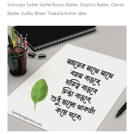
Somoyer Sathe Sathe Boyos Barbe, Dayitto Barbe, Chinta
Barbe. Sudhu Bhalo Thakata Kome Jabe.