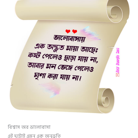
বিশ্বাস অর ভালোবাসা
এই দুটোই এমন এক অনুভুতি