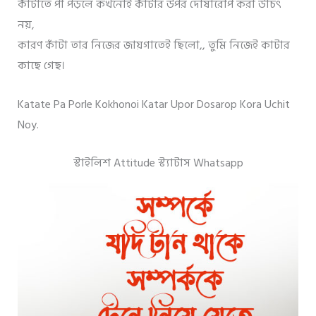
কাঁটাতে পা পড়লে কখনোই কাঁটার উপর দোষারোপ করা উচিৎ
নয়,
কারণ কাঁটা তার নিজের জায়গাতেই ছিলো,, তুমি নিজেই কাটার
কাছে গেছ।
Katate Pa Porle Kokhonoi Katar Upor Dosarop Kora Uchit
Noy.
স্টাইলিশ Attitude স্ট্যাটাস Whatsapp