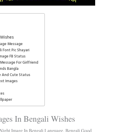
i Wishes
Image Message
 Font Pic Shayari
Image FB Status
Message For Girlfriend
ends Bangla
e And Cute Status
ext Images
tes
llpaper
ges In Bengali Wishes
Night Image In Bengali Language, Bengali Good