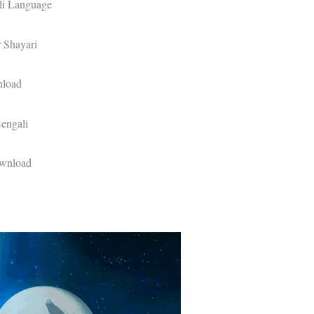
li Language
 Shayari
nload
engali
ownload