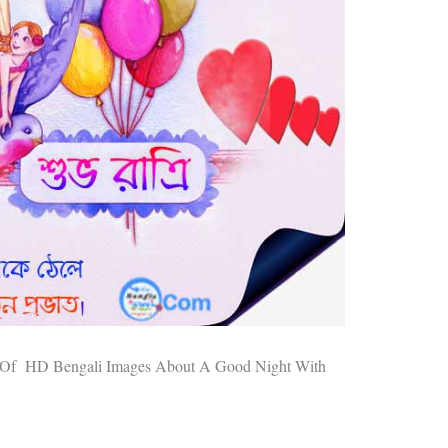
ds Of HD Bengali Images About A Good Night With