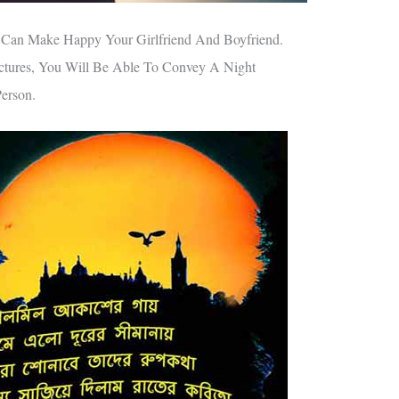
 Can Make Happy Your Girlfriend And Boyfriend.
Pictures, You Will Be Able To Convey A Night
erson.