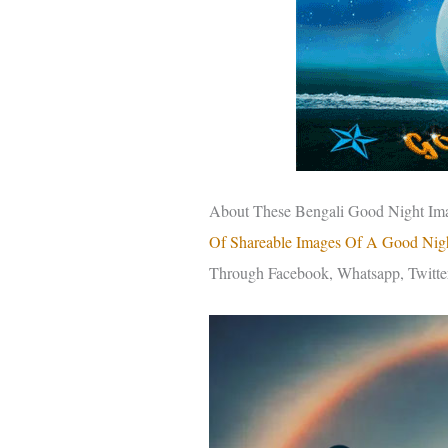
About These Bengali Good Night Imag
Of Shareable Images Of A Good Nig
Through Facebook, Whatsapp, Twitter