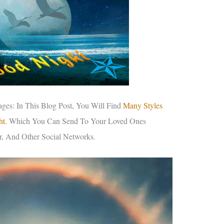
es: In This Blog Post, You Will Find
Many Styles
ht
. Which You Can Send To Your Loved Ones
, And Other Social Networks.