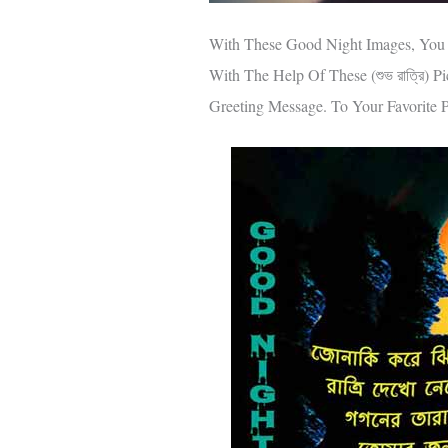
With These Good Night Images, You
With The Help Of These (শুভ রাত্রি) 
Greeting Message. To Your Favorite P