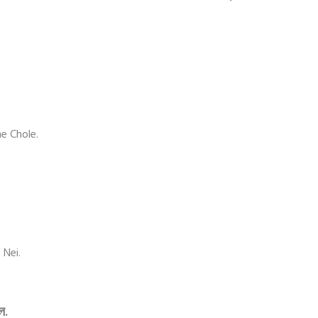
e Chole.
Nei.
ে.