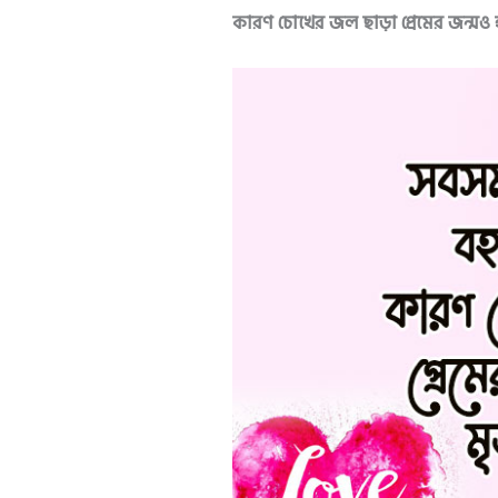
কারণ চোখের জল ছাড়া প্রেমের জন্মও হয়